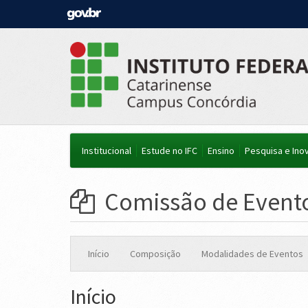
Institucional
Estude no IFC
Ensino
Pesquisa e Ino
Comissão de Event
Início
Composição
Modalidades de Eventos
Início