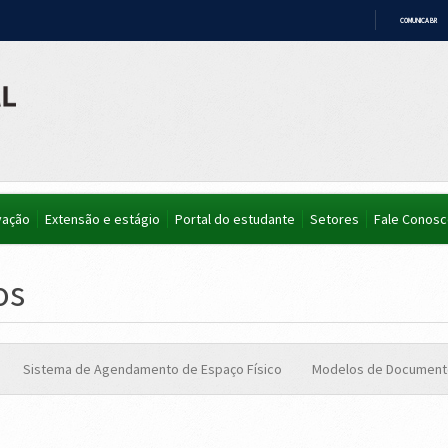
COMUNICA BR
IR
PARA
O
CONTEÚDO
vação
Extensão e estágio
Portal do estudante
Setores
Fale Conos
os
Sistema de Agendamento de Espaço Físico
Modelos de Document